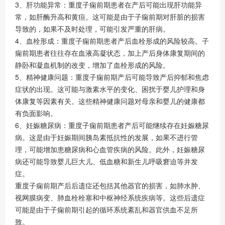
3、肝功能异常：重度子痫前期患者在产后可能出现肝功能异
常，如肝酶升高和黄疸。这可能是由于子痫前期对肝脏的损害
导致的，如果不及时处理，可能引发严重的肝病。
4、血栓形成：重度子痫前期患者产后血栓形成的风险较高。子
痫前期患者往往存在血液高凝状态，加上产后身体康复期间的
静卧和凝血机制的改变，增加了血栓形成的风险。
5、精神健康问题：重度子痫前期产后可能导致产后抑郁和焦虑
症状的出现。这可能与激素水平的变化、困扰于婴儿护理和身
体康复等因素有关。这些精神健康问题对母亲和婴儿的健康都
有负面影响。
6、妊娠糖尿病：重度子痫前期患者产后可能继续存在妊娠糖尿
病。这是由于妊娠期间胰岛素抵抗性的发展，如果不进行管
理，可能增加患糖尿病和心血管疾病的风险。此外，妊娠糖尿
病还可能导致婴儿巨大儿、低血糖和新生儿呼吸窘迫等并发
症。
重度子痫前期产后后遗症还包括其他器官的损害，如肺水肿、
视网膜病变、肺血栓栓塞和中枢神经系统疾病等。这些后遗症
可能是由于子痫前期引起的循环系统紊乱和器官供血不足所
致。