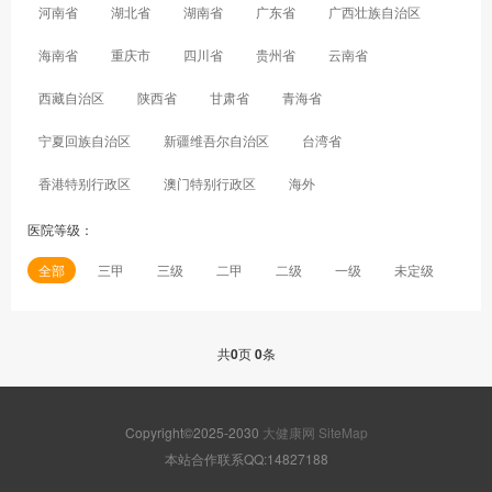
河南省
湖北省
湖南省
广东省
广西壮族自治区
海南省
重庆市
四川省
贵州省
云南省
西藏自治区
陕西省
甘肃省
青海省
宁夏回族自治区
新疆维吾尔自治区
台湾省
香港特别行政区
澳门特别行政区
海外
医院等级：
全部
三甲
三级
二甲
二级
一级
未定级
共
0
页
0
条
Copyright©2025-2030
大健康网
SiteMap
本站合作联系QQ:14827188