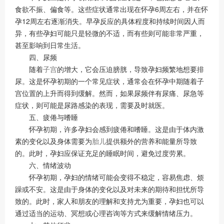
食欲不振、偏食等。这些症状通常出现在怀孕6周左右，并在怀
孕12周左右逐渐消失。早孕反应的具体程度和持续时间因人而
异，有些孕妇可能只是轻微的不适，而有些则可能非常严重，
甚至影响到日常生活。
四、尿频
随着
子宫
的增大，它会压迫膀胱，导致孕妇频繁地想要排
尿。这是怀孕初期的一个常见症状，通常会在怀孕中期随着子
宫位置的上升而得到缓解。然而，如果尿频伴有尿痛、尿急等
症状，则可能是尿路感染的表现，需要及时就医。
五、疲倦与嗜睡
怀孕初期，许多孕妇会感到疲倦和嗜睡。这是由于体内激
素的变化以及身体需要为
胎儿
提供额外的营养和能量所导致
的。此时，孕妇应保证充足的睡眠时间，避免过度劳累。
六、情绪波动
怀孕初期，孕妇的情绪可能会变得不稳定，容易焦虑、烦
躁或不安。这是由于身体的变化以及对未来的期待和担忧所导
致的。此时，家人和朋友的理解和支持尤为重要，孕妇也可以
通过适当的运动、冥想或心理咨询等方式来缓解情绪压力。